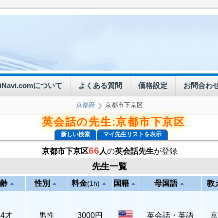
eiNavi.comについて
よくある質問
価格設定
お問合わ
京都府
京都市下京区
❯
英会話の先生:京都市下京区
新しい検索
マイ先生リストを表示
66
京都市下京区
人
の
英会話先生
が登録
先生一覧
齢
性別
料金
国籍
母国語
教
arrow_drop_up
arrow_drop_up
arrow_drop_up
arrow_drop_up
arrow_drop_up
(1h)
44才
男性
3000円
英会話・英語
京