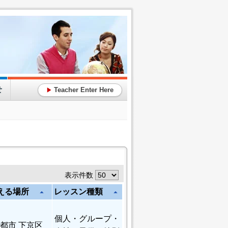
せ
Teacher Enter Here
▶
表示件数
える場所
レッスン種類
arrow_drop_up
arrow_drop_up
個人
・グループ・
都市 下京区