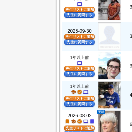
computer
先生リストに追加
先生に質問する
2025-09-30
先生リストに追加
先生に質問する
1年以上前
computer
先生リストに追加
先生に質問する
1年以上前
school
verified
computer
先生リストに追加
先生に質問する
更新
2026-08-02
turned_in
school
verified
computer
theaters
先生リストに追加