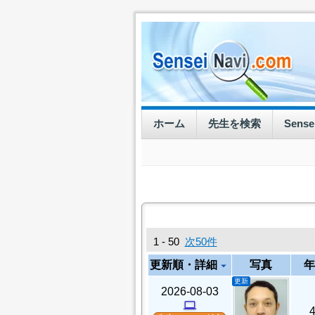
ホーム
先生を検索
Sens
1 - 50
次50件
更新順・詳細
写真
年
arrow_drop_down
更新
2026-08-03
computer