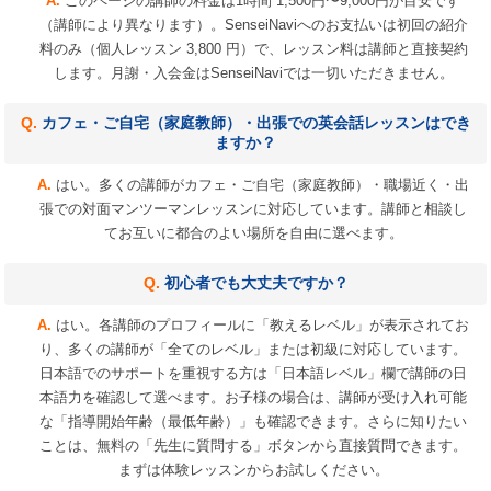
このページの講師の料金は1時間 1,500円〜9,000円が目安です
（講師により異なります）。SenseiNaviへのお支払いは初回の紹介
料のみ（個人レッスン 3,800 円）で、レッスン料は講師と直接契約
します。月謝・入会金はSenseiNaviでは一切いただきません。
カフェ・ご自宅（家庭教師）・出張での英会話レッスンはでき
ますか？
はい。多くの講師がカフェ・ご自宅（家庭教師）・職場近く・出
張での対面マンツーマンレッスンに対応しています。講師と相談し
てお互いに都合のよい場所を自由に選べます。
初心者でも大丈夫ですか？
はい。各講師のプロフィールに「教えるレベル」が表示されてお
り、多くの講師が「全てのレベル」または初級に対応しています。
日本語でのサポートを重視する方は「日本語レベル」欄で講師の日
本語力を確認して選べます。お子様の場合は、講師が受け入れ可能
な「指導開始年齢（最低年齢）」も確認できます。さらに知りたい
ことは、無料の「先生に質問する」ボタンから直接質問できます。
まずは体験レッスンからお試しください。