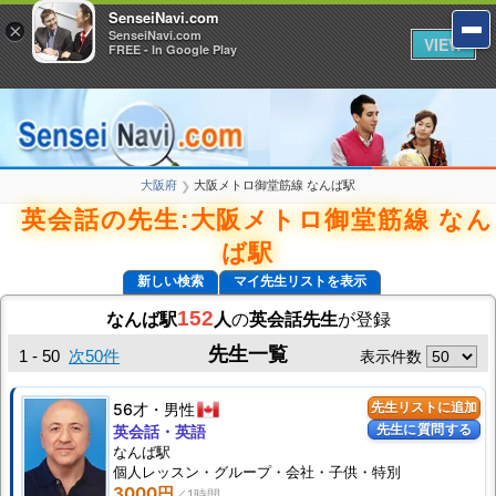
SenseiNavi.com
SenseiNavi.com
×
×
SenseiNavi.com
SenseiNavi.com
VIEW
VIEW
FREE - In Google Play
FREE - In Google Play
大阪府
大阪メトロ御堂筋線 なんば駅
❯
英会話の先生:大阪メトロ御堂筋線 なん
ば駅
新しい検索
マイ先生リストを表示
152
なんば駅
人
の
英会話先生
が登録
先生一覧
1 - 50
次50件
表示件数
56才
男性
先生リストに追加
先生に質問する
英会話・英語
なんば駅
個人
レッスン
・グループ・会社・子供・特別
3000円