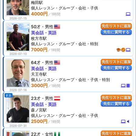
梅田駅
個人
レッスン
・グループ・会社・子供
4000円
computer
2026-07-15
50才
男性
先生リストに追加
先生に質問する
英会話・英語
枚方市駅
個人
レッスン
・グループ・会社・特別
7000円
school
verified
computer
2026-07-10
64才
男性
先生リストに追加
先生に質問する
英会話・英語
天王寺駅
個人
レッスン
・グループ・会社・子供・特別
3000円
computer
theaters
2026-07-16
更新
23才
男性
先生リストに追加
先生に質問する
英会話・英語
森ノ宮駅
個人
レッスン
・グループ・会社・子供
2500円
computer
volume_mute
2026-07-31
22才
女性
先生リストに追加