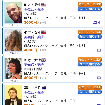
51才
男性
先生リストに追加
先生に質問する
英会話・英語
なんば駅
個人
レッスン
・グループ・会社・子供・特別
3000円
computer
volume_mute
1年以上前
41才
女性
先生リストに追加
先生に質問する
英会話・英語
なんば駅
個人
レッスン
・グループ・会社・子供・特別
4000円
computer
1年以上前
31才
女性
先生リストに追加
先生に質問する
英会話・英語
谷町四丁目駅
個人
レッスン
・グループ・会社・子供・特別
4000円
computer
1年以上前
38才
男性
先生リストに追加
先生に質問する
英会話・英語
なんば駅
個人
レッスン
・グループ・会社・子供