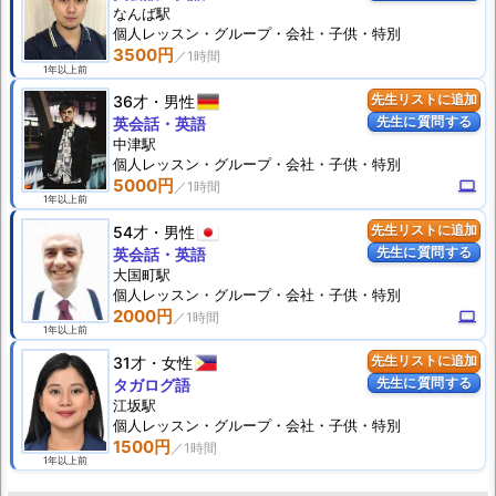
なんば駅
個人
レッスン
・グループ・会社・子供・特別
3500円
1年以上前
36才
男性
先生リストに追加
先生に質問する
英会話・英語
中津駅
個人
レッスン
・グループ・会社・子供・特別
5000円
computer
1年以上前
54才
男性
先生リストに追加
先生に質問する
英会話・英語
大国町駅
個人
レッスン
・グループ・会社・子供・特別
2000円
computer
1年以上前
31才
女性
先生リストに追加
先生に質問する
タガログ語
江坂駅
個人
レッスン
・グループ・会社・子供・特別
1500円
1年以上前