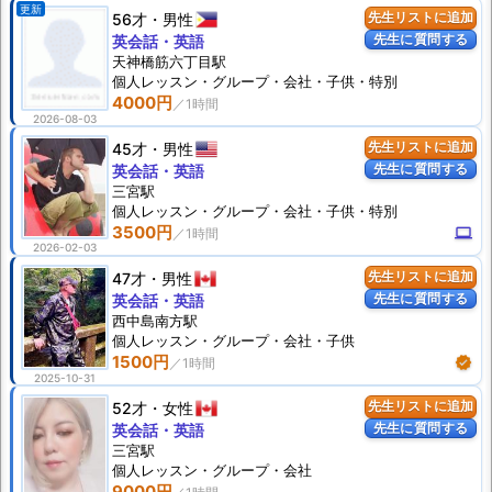
更新
56才
男性
先生リストに追加
先生に質問する
英会話・英語
天神橋筋六丁目駅
個人
レッスン
・グループ・会社・子供・特別
4000円
2026-08-03
45才
男性
先生リストに追加
先生に質問する
英会話・英語
三宮駅
個人
レッスン
・グループ・会社・子供・特別
3500円
computer
2026-02-03
47才
男性
先生リストに追加
先生に質問する
英会話・英語
西中島南方駅
個人
レッスン
・グループ・会社・子供
1500円
verified
2025-10-31
52才
女性
先生リストに追加
先生に質問する
英会話・英語
三宮駅
個人
レッスン
・グループ・会社
9000円