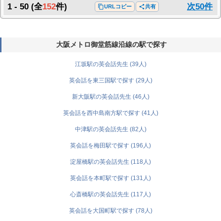
1 - 50
(全
152
件)
次50件
content_copy
URLコピー
share
共有
大阪メトロ御堂筋線沿線の駅で探す
江坂駅の英会話先生 (39人)
英会話を東三国駅で探す (29人)
新大阪駅の英会話先生 (46人)
英会話を西中島南方駅で探す (41人)
中津駅の英会話先生 (82人)
英会話を梅田駅で探す (196人)
淀屋橋駅の英会話先生 (118人)
英会話を本町駅で探す (131人)
心斎橋駅の英会話先生 (117人)
英会話を大国町駅で探す (78人)