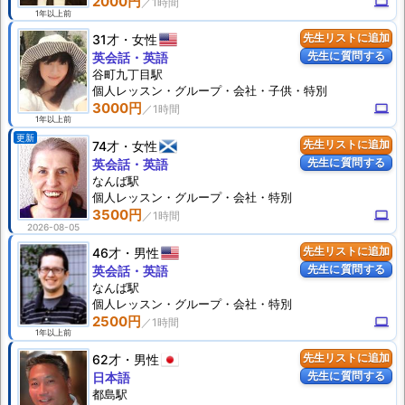
2000円
computer
1年以上前
31才
女性
先生リストに追加
先生に質問する
英会話・英語
谷町九丁目駅
個人
レッスン
・グループ・会社・子供・特別
3000円
computer
1年以上前
更新
74才
女性
先生リストに追加
先生に質問する
英会話・英語
なんば駅
個人
レッスン
・グループ・会社・特別
3500円
computer
2026-08-05
46才
男性
先生リストに追加
先生に質問する
英会話・英語
なんば駅
個人
レッスン
・グループ・会社・特別
2500円
computer
1年以上前
62才
男性
先生リストに追加
先生に質問する
日本語
都島駅