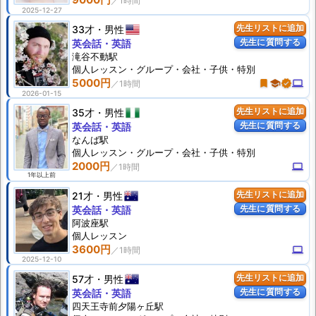
2025-12-27
33才
男性
先生リストに追加
先生に質問する
英会話・英語
滝谷不動駅
個人
レッスン
・グループ・会社・子供・特別
5000円
turned_in
school
verified
computer
2026-01-15
35才
男性
先生リストに追加
先生に質問する
英会話・英語
なんば駅
個人
レッスン
・グループ・会社・子供・特別
2000円
computer
1年以上前
21才
男性
先生リストに追加
先生に質問する
英会話・英語
阿波座駅
個人
レッスン
3600円
computer
2025-12-10
57才
男性
先生リストに追加
先生に質問する
英会話・英語
四天王寺前夕陽ヶ丘駅