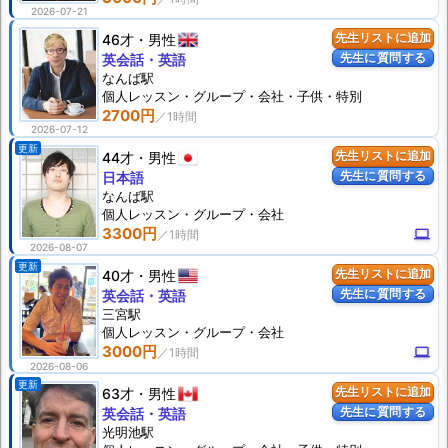
2026-07-21
46才
男性
先生リストに追加
先生に質問する
英会話・英語
なんば駅
個人
レッスン
・グループ・会社・子供・特別
2700円
2026-07-12
更新
44才
男性
先生リストに追加
先生に質問する
日本語
なんば駅
個人
レッスン
・グループ・会社
3300円
computer
2026-08-07
更新
40才
男性
先生リストに追加
先生に質問する
英会話・英語
三宮駅
個人
レッスン
・グループ・会社
3000円
computer
2026-08-06
更新
63才
男性
先生リストに追加
先生に質問する
英会話・英語
光明池駅