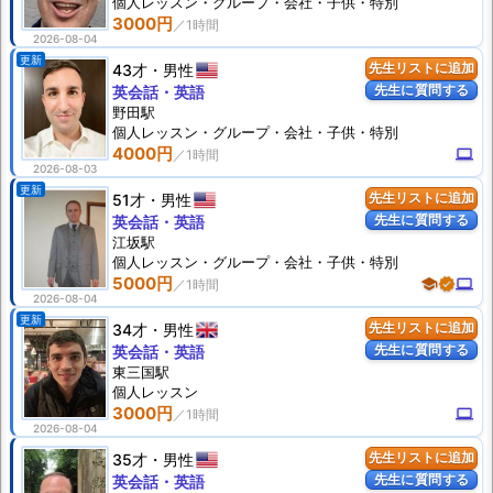
個人
レッスン
・グループ・会社・子供・特別
3000円
2026-08-04
更新
43才
男性
先生リストに追加
先生に質問する
英会話・英語
野田駅
個人
レッスン
・グループ・会社・子供・特別
4000円
computer
2026-08-03
更新
51才
男性
先生リストに追加
先生に質問する
英会話・英語
江坂駅
個人
レッスン
・グループ・会社・子供・特別
5000円
school
verified
computer
2026-08-04
更新
34才
男性
先生リストに追加
先生に質問する
英会話・英語
東三国駅
個人
レッスン
3000円
computer
2026-08-04
35才
男性
先生リストに追加
先生に質問する
英会話・英語