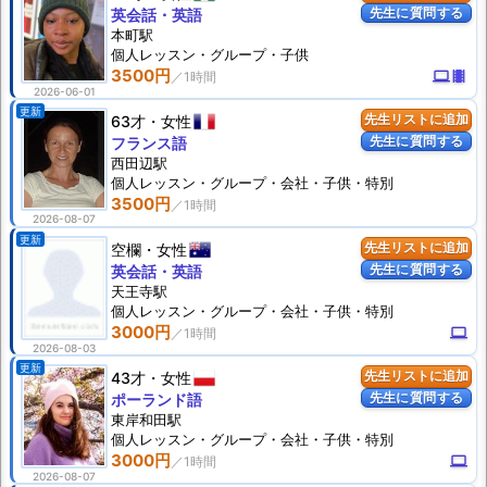
先生に質問する
英会話・英語
本町駅
個人
レッスン
・グループ・子供
3500円
computer
theaters
2026-06-01
更新
63才
女性
先生リストに追加
先生に質問する
フランス語
西田辺駅
個人
レッスン
・グループ・会社・子供・特別
3500円
2026-08-07
更新
空欄
女性
先生リストに追加
先生に質問する
英会話・英語
天王寺駅
個人
レッスン
・グループ・会社・子供・特別
3000円
computer
2026-08-03
更新
43才
女性
先生リストに追加
先生に質問する
ポーランド語
東岸和田駅
個人
レッスン
・グループ・会社・子供・特別
3000円
computer
2026-08-07