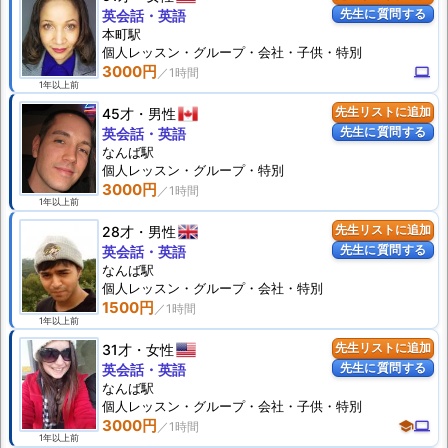
先生に質問する
英会話・英語
本町駅
個人
レッスン
・グループ・会社・子供・特別
3000円
computer
1年以上前
45才
男性
先生リストに追加
先生に質問する
英会話・英語
なんば駅
個人
レッスン
・グループ・特別
3000円
1年以上前
28才
男性
先生リストに追加
先生に質問する
英会話・英語
なんば駅
個人
レッスン
・グループ・会社・特別
1500円
1年以上前
31才
女性
先生リストに追加
先生に質問する
英会話・英語
なんば駅
個人
レッスン
・グループ・会社・子供・特別
3000円
school
computer
1年以上前