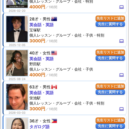
個人
レッスン
・グループ・会社・特別
4000円
computer
2026-02-20
28才
男性
先生リストに追加
先生に質問する
英会話・英語
宝塚駅
個人
レッスン
・グループ・会社・子供・特別
3000円
computer
2025-12-05
40才
女性
先生リストに追加
先生に質問する
英会話・英語
野田駅
個人
レッスン
・グループ・会社・子供
4000円
computer
2025-08-24
63才
男性
先生リストに追加
先生に質問する
英会話・英語
蛍池駅
個人
レッスン
・グループ・会社・子供・特別
3000円
computer
2026-03-03
36才
女性
先生リストに追加
先生に質問する
タガログ語