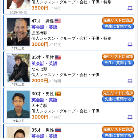
個人
レッスン
・グループ・会社・子供・特別
3500円
computer
2025-10-12
47才
男性
先生リストに追加
先生に質問する
英会話・英語
淀屋橋駅
個人
レッスン
・グループ・会社・子供・特別
3000円
computer
1年以上前
35才
男性
先生リストに追加
先生に質問する
英会話・英語
なんば駅
個人
レッスン
・グループ・会社・子供
2000円
computer
1年以上前
30才
男性
先生リストに追加
先生に質問する
英会話・英語
天王寺駅
個人
レッスン
・グループ・会社・子供
3000円
computer
1年以上前
35才
男性
先生リストに追加
先生に質問する
英会話・英語