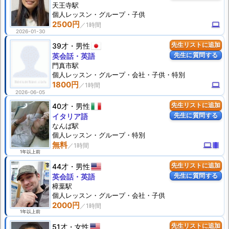
天王寺駅
個人
レッスン
・グループ・子供
2500円
computer
2026-01-30
39才
男性
先生リストに追加
先生に質問する
英会話・英語
門真市駅
個人
レッスン
・グループ・会社・子供・特別
1800円
computer
2026-06-05
40才
男性
先生リストに追加
先生に質問する
イタリア語
なんば駅
個人
レッスン
・グループ・特別
無料
computer
theaters
1年以上前
44才
男性
先生リストに追加
先生に質問する
英会話・英語
樟葉駅
個人
レッスン
・グループ・会社・子供
2000円
1年以上前
51才
女性
先生リストに追加