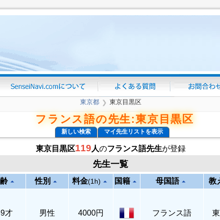
東京都
東京目黒区
❯
フランス語の先生:東京目黒区
新しい検索
マイ先生リストを表示
119
東京目黒区
人
の
フランス語先生
が登録
先生一覧
齢
性別
料金
国籍
母国語
教
arrow_drop_up
arrow_drop_up
arrow_drop_up
arrow_drop_up
arrow_drop_up
(1h)
39才
男性
4000円
フランス語
東