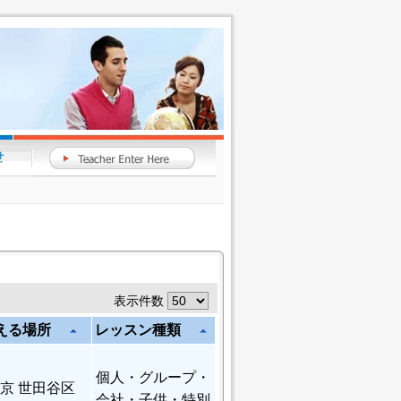
表示件数
える場所
レッスン種類
arrow_drop_up
arrow_drop_up
個人
・グループ・
京 世田谷区
会社・子供・特別