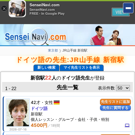
SenseiNavi.com
SenseiNavi.com
×
×
SenseiNavi.com
SenseiNavi.com
VIEW
VIEW
FREE - In Google Play
FREE - In Google Play
東京都
JR山手線 新宿駅
❯
ドイツ語の先生:JR山手線 新宿駅
新しい検索
マイ先生リストを表示
22
新宿駅
人
の
ドイツ語先生
が登録
先生一覧
表示件数
1 - 22
42才
女性
先生リストに追加
先生に質問する
ドイツ語
新宿駅
個人
レッスン
・グループ・会社・子供・特別
4500円
computer
2026-07-16