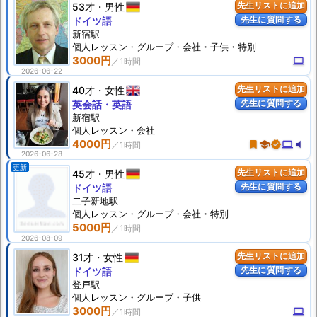
53才
男性
先生リストに追加
先生に質問する
ドイツ語
新宿駅
個人
レッスン
・グループ・会社・子供・特別
3000円
computer
2026-06-22
40才
女性
先生リストに追加
先生に質問する
英会話・英語
新宿駅
個人
レッスン
・会社
4000円
turned_in
school
verified
computer
volume_mute
2026-06-28
更新
45才
男性
先生リストに追加
先生に質問する
ドイツ語
二子新地駅
個人
レッスン
・グループ・会社・特別
5000円
2026-08-09
31才
女性
先生リストに追加
先生に質問する
ドイツ語
登戸駅
個人
レッスン
・グループ・子供
3000円
computer