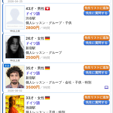
2026-04-25
43才
男性
先生リストに追加
先生に質問する
ドイツ語
渋谷駅
個人
レッスン
・グループ・子供
2800円
1年以上前
26才
女性
先生リストに追加
先生に質問する
ドイツ語
新宿駅
個人
レッスン
・グループ
2500円
1年以上前
更新
35才
男性
先生リストに追加
先生に質問する
ドイツ語
新宿駅
個人
レッスン
・グループ・会社・子供・特別
3500円
computer
2026-08-02
33才
女性
先生リストに追加
先生に質問する
ドイツ語
池袋駅
個人
レッスン
・子供・特別