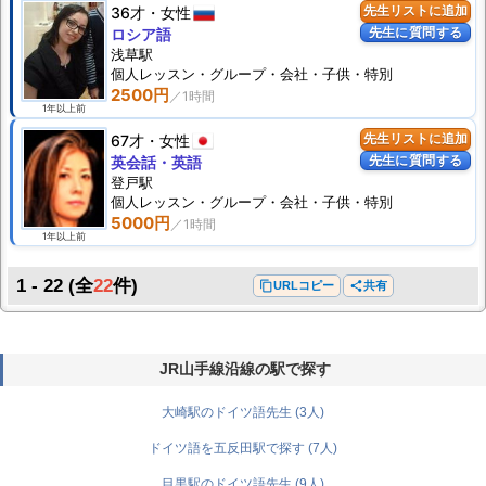
36才
女性
先生リストに追加
先生に質問する
ロシア語
浅草駅
個人
レッスン
・グループ・会社・子供・特別
2500円
1年以上前
67才
女性
先生リストに追加
先生に質問する
英会話・英語
登戸駅
個人
レッスン
・グループ・会社・子供・特別
5000円
1年以上前
1 - 22
(全
22
件)
content_copy
URLコピー
share
共有
JR山手線沿線の駅で探す
大崎駅のドイツ語先生 (3人)
ドイツ語を五反田駅で探す (7人)
目黒駅のドイツ語先生 (9人)