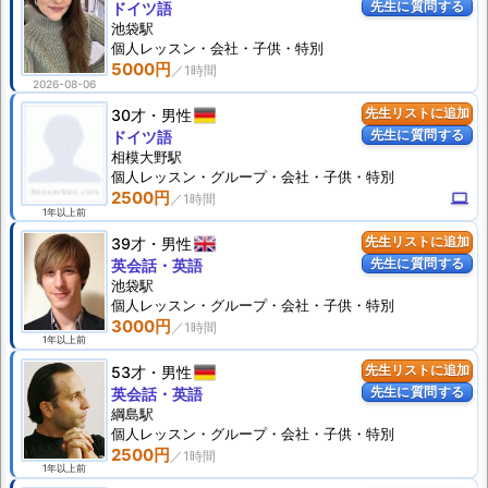
先生に質問する
ドイツ語
池袋駅
個人
レッスン
・会社・子供・特別
5000円
2026-08-06
30才
男性
先生リストに追加
先生に質問する
ドイツ語
相模大野駅
個人
レッスン
・グループ・会社・子供・特別
2500円
computer
1年以上前
39才
男性
先生リストに追加
先生に質問する
英会話・英語
池袋駅
個人
レッスン
・グループ・会社・子供・特別
3000円
1年以上前
53才
男性
先生リストに追加
先生に質問する
英会話・英語
綱島駅
個人
レッスン
・グループ・会社・子供・特別
2500円
1年以上前