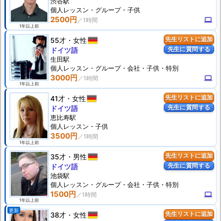
渋谷駅
個人
レッスン
・グループ・子供
2500円
computer
1年以上前
55才
女性
先生リストに追加
先生に質問する
ドイツ語
生田駅
個人
レッスン
・グループ・会社・子供・特別
3000円
computer
1年以上前
41才
女性
先生リストに追加
先生に質問する
ドイツ語
恵比寿駅
個人
レッスン
・子供
3500円
1年以上前
35才
男性
先生リストに追加
先生に質問する
ドイツ語
池袋駅
個人
レッスン
・グループ・会社・子供・特別
1500円
computer
1年以上前
更新
38才
女性
先生リストに追加