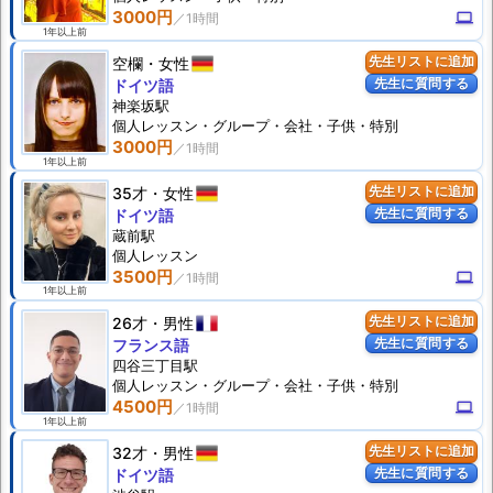
3000円
computer
1年以上前
空欄
女性
先生リストに追加
先生に質問する
ドイツ語
神楽坂駅
個人
レッスン
・グループ・会社・子供・特別
3000円
1年以上前
35才
女性
先生リストに追加
先生に質問する
ドイツ語
蔵前駅
個人
レッスン
3500円
computer
1年以上前
26才
男性
先生リストに追加
先生に質問する
フランス語
四谷三丁目駅
個人
レッスン
・グループ・会社・子供・特別
4500円
computer
1年以上前
32才
男性
先生リストに追加
先生に質問する
ドイツ語