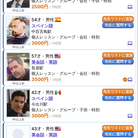
個人
レッスン
・グループ・会社・子供・特別
2500円
computer
1年以上前
54才
男性
先生リストに追加
先生に質問する
スペイン語
中百舌鳥駅
個人
レッスン
・グループ・会社・特別
3000円
computer
1年以上前
57才
男性
先生リストに追加
先生に質問する
英会話・英語
長居駅
個人
レッスン
・グループ・会社・特別
3500円
verified
computer
1年以上前
42才
男性
先生リストに追加
先生に質問する
スペイン語
今出川駅
個人
レッスン
・グループ・子供・特別
3000円
computer
1年以上前
43才
男性
先生リストに追加
先生に質問する
英会話・英語