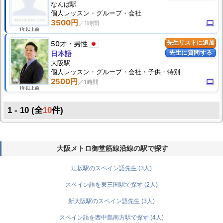
なんば駅
個人
レッスン
・グループ・会社
3500円
computer
1年以上前
50才
男性
先生リストに追加
先生に質問する
日本語
大阪駅
個人
レッスン
・グループ・会社・子供・特別
2500円
computer
1年以上前
1 - 10 (全
10
件)
大阪メトロ御堂筋線沿線の駅で探す
江坂駅のスペイン語先生 (3人)
スペイン語を東三国駅で探す (2人)
新大阪駅のスペイン語先生 (3人)
スペイン語を西中島南方駅で探す (4人)