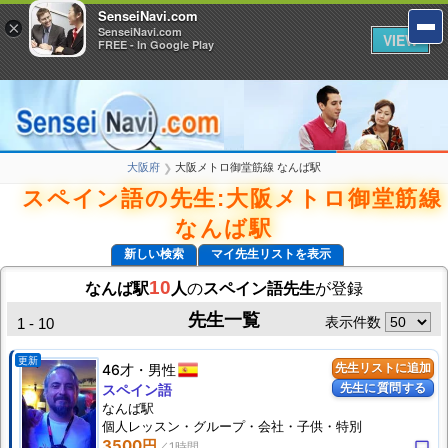
SenseiNavi.com
SenseiNavi.com
×
×
SenseiNavi.com
SenseiNavi.com
VIEW
VIEW
FREE - In Google Play
FREE - In Google Play
大阪府
大阪メトロ御堂筋線 なんば駅
❯
スペイン語の先生:大阪メトロ御堂筋線
なんば駅
新しい検索
マイ先生リストを表示
10
なんば駅
人
の
スペイン語先生
が登録
先生一覧
表示件数
1 - 10
更新
46才
男性
先生リストに追加
先生に質問する
スペイン語
なんば駅
個人
レッスン
・グループ・会社・子供・特別
3500円
computer