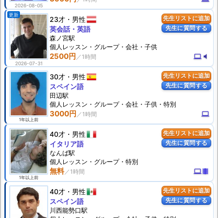
2026-08-05
更新
23才
男性
先生リストに追加
先生に質問する
英会話・英語
森ノ宮駅
個人
レッスン
・グループ・会社・子供
2500円
computer
volume_mute
2026-07-31
30才
男性
先生リストに追加
先生に質問する
スペイン語
田辺駅
個人
レッスン
・グループ・会社・子供・特別
3000円
computer
1年以上前
40才
男性
先生リストに追加
先生に質問する
イタリア語
なんば駅
個人
レッスン
・グループ・特別
無料
computer
theaters
1年以上前
40才
男性
先生リストに追加
先生に質問する
スペイン語
川西能勢口駅