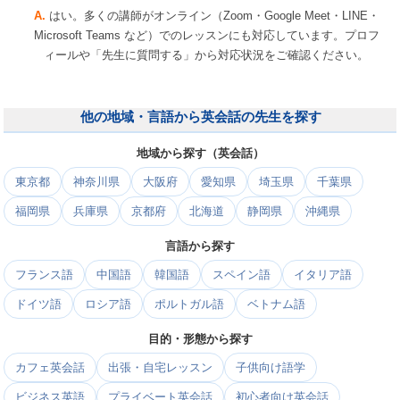
はい。多くの講師がオンライン（Zoom・Google Meet・LINE・
Microsoft Teams など）でのレッスンにも対応しています。プロフ
ィールや「先生に質問する」から対応状況をご確認ください。
他の地域・言語から英会話の先生を探す
地域から探す（英会話）
東京都
神奈川県
大阪府
愛知県
埼玉県
千葉県
福岡県
兵庫県
京都府
北海道
静岡県
沖縄県
言語から探す
フランス語
中国語
韓国語
スペイン語
イタリア語
ドイツ語
ロシア語
ポルトガル語
ベトナム語
目的・形態から探す
カフェ英会話
出張・自宅レッスン
子供向け語学
ビジネス英語
プライベート英会話
初心者向け英会話