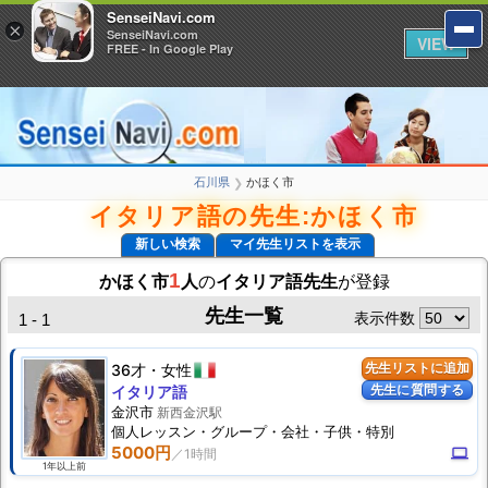
SenseiNavi.com
SenseiNavi.com
×
×
SenseiNavi.com
SenseiNavi.com
VIEW
VIEW
FREE - In Google Play
FREE - In Google Play
石川県
かほく市
❯
イタリア語の先生:かほく市
新しい検索
マイ先生リストを表示
1
かほく市
人
の
イタリア語先生
が登録
先生一覧
表示件数
1 - 1
36才
女性
先生リストに追加
先生に質問する
イタリア語
金沢市
新西金沢駅
個人
レッスン
・グループ・会社・子供・特別
5000円
computer
1年以上前