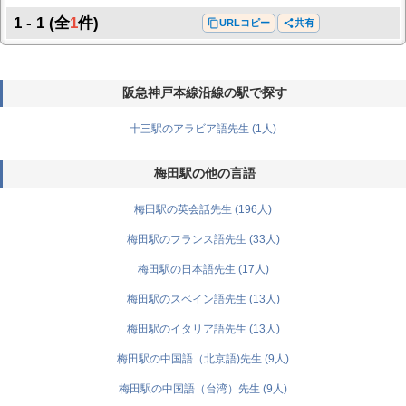
1 - 1
(全
1
件)
content_copy
URLコピー
share
共有
阪急神戸本線沿線の駅で探す
十三駅のアラビア語先生 (1人)
梅田駅の他の言語
梅田駅の英会話先生 (196人)
梅田駅のフランス語先生 (33人)
梅田駅の日本語先生 (17人)
梅田駅のスペイン語先生 (13人)
梅田駅のイタリア語先生 (13人)
梅田駅の中国語（北京語)先生 (9人)
梅田駅の中国語（台湾）先生 (9人)