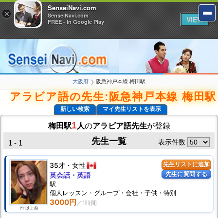
SenseiNavi.com
SenseiNavi.com
×
×
SenseiNavi.com
SenseiNavi.com
VIEW
VIEW
FREE - In Google Play
FREE - In Google Play
大阪府
阪急神戸本線 梅田駅
❯
アラビア語の先生:阪急神戸本線 梅田駅
新しい検索
マイ先生リストを表示
1
梅田駅
人
の
アラビア語先生
が登録
先生一覧
表示件数
1 - 1
35才
女性
先生リストに追加
先生に質問する
英会話・英語
駅
個人
レッスン
・グループ・会社・子供・特別
3000円
1年以上前