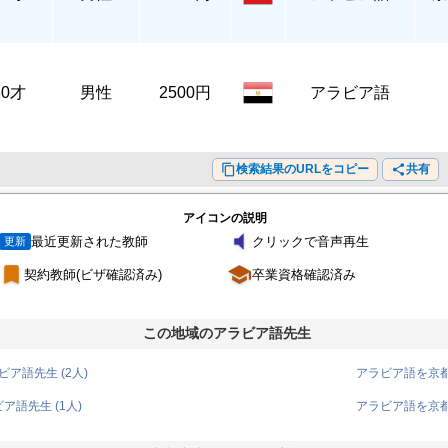
30才
男性
2500円
アラビア語
content_copy
検索結果のURLをコピー
share
共有
アイコンの説明
volume_mute
最近更新された教師
クリックで音声再生
更新
turned_in
school
契約教師(ビザ確認済み)
卒業資格確認済み
この地域のアラビア語先生
ア語先生 (2人)
アラビア語を京都
語先生 (1人)
アラビア語を京都