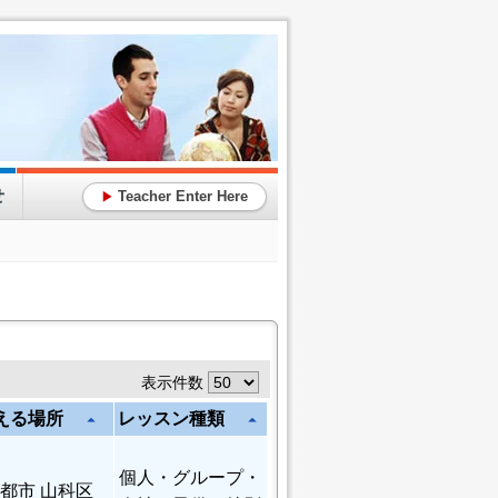
せ
Teacher Enter Here
▶
表示件数
える場所
レッスン種類
arrow_drop_up
arrow_drop_up
個人
・グループ・
都市 山科区