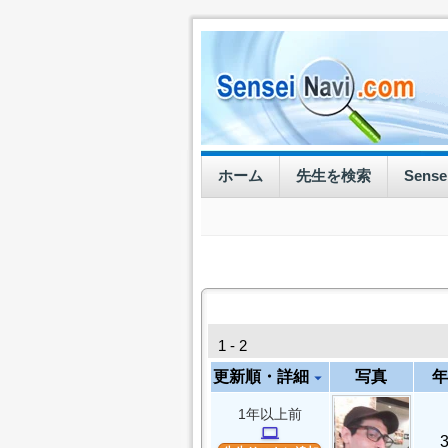
ホーム
先生を検索
Sens
1 - 2
更新順・詳細
写真
年
arrow_drop_down
1年以上前
computer