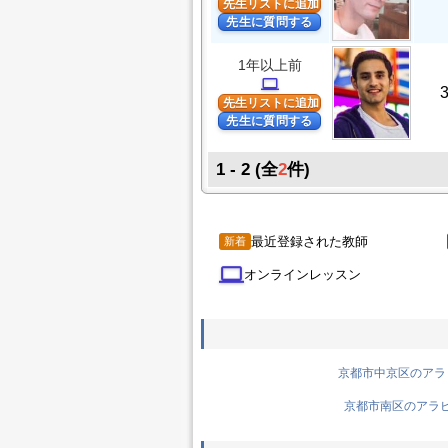
先生リストに追加
先生に質問する
1年以上前
computer
先生リストに追加
先生に質問する
1 - 2
(全
2
件)
最近登録された教師
新着
computer
オンラインレッスン
京都市中京区のアラビ
京都市南区のアラビア