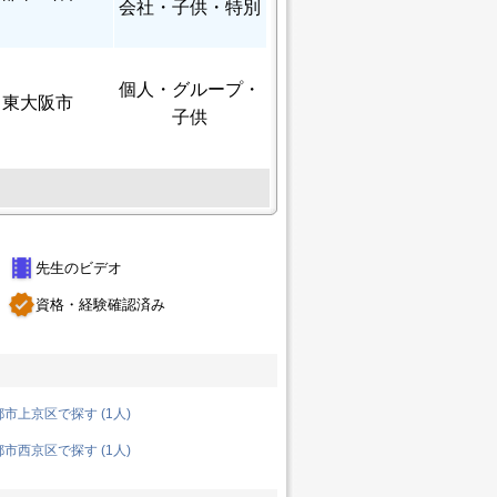
会社・子供・特別
個人
・グループ・
東大阪市
子供
theaters
先生のビデオ
verified
資格・経験確認済み
市上京区で探す (1人)
市西京区で探す (1人)