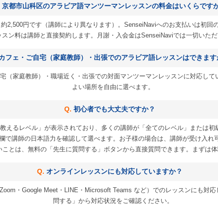
京都市山科区のアラビア語マンツーマンレッスンの料金はいくらです
2,500円です（講師により異なります）。SenseiNaviへのお支払いは初回の
スン料は講師と直接契約します。月謝・入会金はSenseiNaviでは一切いた
カフェ・ご自宅（家庭教師）・出張でのアラビア語レッスンはできます
宅（家庭教師）・職場近く・出張での対面マンツーマンレッスンに対応して
よい場所を自由に選べます。
初心者でも大丈夫ですか？
教えるレベル」が表示されており、多くの講師が「全てのレベル」または初
欄で講師の日本語力を確認して選べます。お子様の場合は、講師が受け入れ
いことは、無料の「先生に質問する」ボタンから直接質問できます。まずは体
オンラインレッスンにも対応していますか？
m・Google Meet・LINE・Microsoft Teams など）でのレッス
問する」から対応状況をご確認ください。