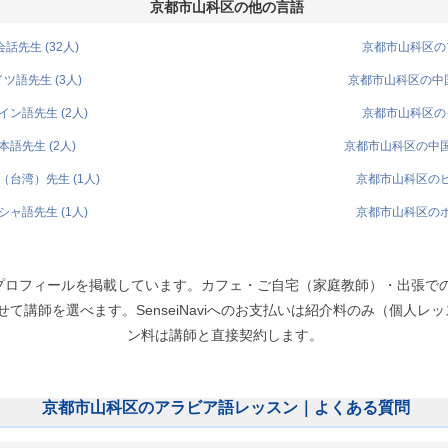
京都市山科区の他の言語
先生 (32人)
京都市山科区のフ
語先生 (3人)
京都市山科区の中国
ン語先生 (2人)
京都市山科区のイ
語先生 (2人)
京都市山科区の中国
台湾）先生 (1人)
京都市山科区のヒ
ャ語先生 (1人)
京都市山科区のポ
プロフィールを掲載しています。カフェ・ご自宅（家庭教師）・出張で
講師を選べます。SenseiNaviへのお支払いは紹介料のみ（個人レッスン
ン料は講師と直接契約します。
京都市山科区のアラビア語レッスン｜よくある質問