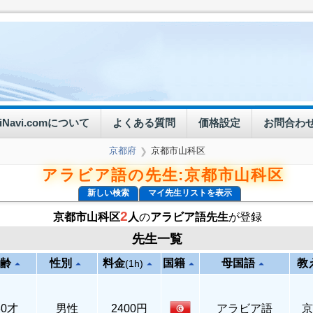
eiNavi.comについて
よくある質問
価格設定
お問合わ
京都府
京都市山科区
❯
アラビア語の先生:京都市山科区
新しい検索
マイ先生リストを表示
2
京都市山科区
人
の
アラビア語先生
が登録
先生一覧
齢
性別
料金
国籍
母国語
教
arrow_drop_up
arrow_drop_up
arrow_drop_up
arrow_drop_up
arrow_drop_up
(1h)
30才
男性
2400円
アラビア語
京