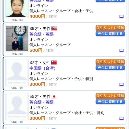
英会話・英語
オンライン
個人
レッスン
・グループ・会社・子供
4000円
computer
1年以上前
39才
男性
先生リストに追加
先生に質問する
英会話・英語
オンライン
個人
レッスン
・グループ
500円
computer
1年以上前
37才
女性
先生リストに追加
先生に質問する
中国語（台湾）
オンライン
個人
レッスン
・グループ・子供・特別
3000円
computer
1年以上前
55才
男性
先生リストに追加
先生に質問する
英会話・英語
オンライン
個人
レッスン
・グループ・会社・子供・特別
3000円
computer
1年以上前