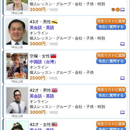
個人
レッスン
・グループ・会社・子供・特別
3500円
school
verified
computer
1年以上前
43才
男性
先生リストに追加
先生に質問する
英会話・英語
オンライン
個人
レッスン
・グループ・会社・子供・特別
3000円
computer
1年以上前
空欄
女性
先生リストに追加
先生に質問する
中国語（台湾）
オンライン
個人
レッスン
・グループ・会社・子供
2500円
computer
1年以上前
42才
男性
先生リストに追加
先生に質問する
英会話・英語
オンライン
個人
レッスン
・グループ・会社・子供・特別
3000円
computer
1年以上前
42才
女性
先生リストに追加
先生に質問する