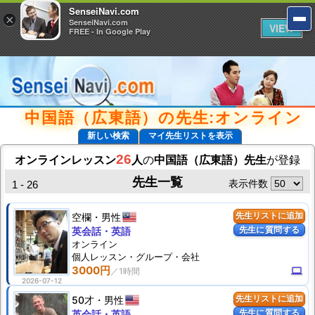
SenseiNavi.com
SenseiNavi.com
×
×
SenseiNavi.com
SenseiNavi.com
VIEW
VIEW
FREE - In Google Play
FREE - In Google Play
中国語（広東語）の先生:オンライン
新しい検索
マイ先生リストを表示
26
オンラインレッスン
人
の
中国語（広東語）先生
が登録
先生一覧
表示件数
1 - 26
空欄
男性
先生リストに追加
先生に質問する
英会話・英語
オンライン
個人
レッスン
・グループ・会社
3000円
computer
2026-07-12
50才
男性
先生リストに追加
先生に質問する
英会話・英語