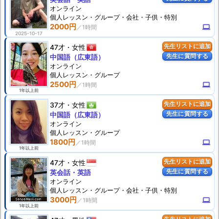
オンライン
個人
レッスン
・グループ・会社・子供・特別
2000円
computer
2025-10-17
47才
女性
先生リストに追加
先生に質問する
中国語（広東語）
オンライン
個人
レッスン
・グループ
2500円
computer
1年以上前
37才
女性
先生リストに追加
先生に質問する
中国語（広東語）
オンライン
個人
レッスン
・グループ
1800円
computer
1年以上前
47才
女性
先生リストに追加
先生に質問する
英会話・英語
オンライン
個人
レッスン
・グループ・会社・子供・特別
3000円
computer
1年以上前