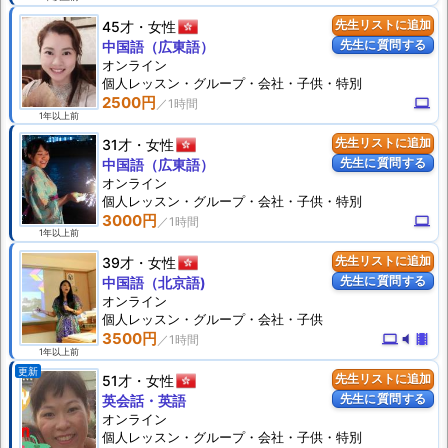
45才
女性
先生リストに追加
先生に質問する
中国語（広東語）
オンライン
個人
レッスン
・グループ・会社・子供・特別
2500円
computer
1年以上前
31才
女性
先生リストに追加
先生に質問する
中国語（広東語）
オンライン
個人
レッスン
・グループ・会社・子供・特別
3000円
computer
1年以上前
39才
女性
先生リストに追加
先生に質問する
中国語（北京語)
オンライン
個人
レッスン
・グループ・会社・子供
3500円
computer
volume_mute
theaters
1年以上前
更新
51才
女性
先生リストに追加
先生に質問する
英会話・英語
オンライン
個人
レッスン
・グループ・会社・子供・特別