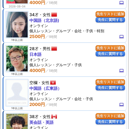
4000円
computer
2026-08-04
34才
女性
先生リストに追加
先生に質問する
中国語（北京語)
オンライン
個人
レッスン
・グループ・会社・子供・特別
2500円
computer
1年以上前
28才
男性
先生リストに追加
先生に質問する
日本語
オンライン
個人
レッスン
・グループ・子供
4000円
computer
1年以上前
空欄
女性
先生リストに追加
先生に質問する
中国語（広東語）
オンライン
個人
レッスン
・グループ・会社・子供
2000円
computer
1年以上前
38才
女性
先生リストに追加
先生に質問する
英会話・英語
オンライン