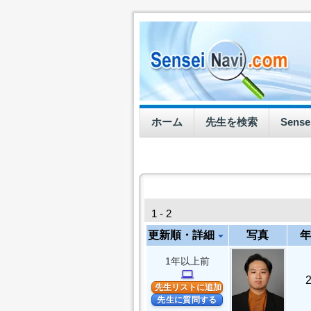
ホーム
先生を検索
Sens
1 - 2
更新順・詳細
写真
年
arrow_drop_down
1年以上前
computer
先生リストに追加
先生に質問する