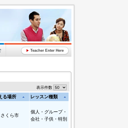
せ
Teacher Enter Here
▶
表示件数
える場所
レッスン種類
arrow_drop_up
arrow_drop_up
個人
・グループ・
さくら市
会社・子供・特別