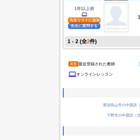
1年以上前
computer
先生リストに追加
先生に質問する
1 - 2
(全
2
件)
最近登録された教師
新着
computer
オンラインレッスン
那須烏山市の中国語（北
下野市の中国語（北京