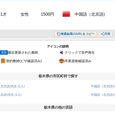
31才
女性
1500円
中国語（北京語)
content_copy
検索結果のURLをコピー
share
共有
アイコンの説明
volume_mute
最近更新された教師
クリックで音声再生
更新
turned_in
school
契約教師(ビザ確認済み)
卒業資格確認済み
栃木県の市区町村で探す
京語)先生 (1人)
中国語（北京語)を
語)先生 (1人)
中国語（北京語)を
栃木県の他の言語