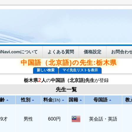
eiNavi.comについて
よくある質問
価格設定
お問合わ
中国語（北京語)の先生:栃木県
新しい検索
マイ先生リストを表示
2
栃木県
人
の
中国語（北京語)先生
が登録
先生一覧
齢
性別
料金
国籍
母国語
教
arrow_drop_up
arrow_drop_up
arrow_drop_up
arrow_drop_up
arrow_drop_up
(1h)
29才
男性
600円
英会話・英語