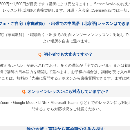
00円〜1,500円が目安です（講師により異なります）。SenseiNaviへ
）で、レッスン料は講師と直接契約します。月謝・入会金はSenseiNaviでは一
フェ・ご自宅（家庭教師）・出張での中国語（北京語)レッスンはできま
宅（家庭教師）・職場近く・出張での対面マンツーマンレッスンに対応して
よい場所を自由に選べます。
初心者でも大丈夫ですか？
教えるレベル」が表示されており、多くの講師が「全てのレベル」または初
欄で講師の日本語力を確認して選べます。お子様の場合は、講師が受け入れ
いことは、無料の「先生に質問する」ボタンから直接質問できます。まずは体
オンラインレッスンにも対応していますか？
m・Google Meet・LINE・Microsoft Teams など）でのレッス
問する」から対応状況をご確認ください。
他の地域・言語から英会話の先生を探す