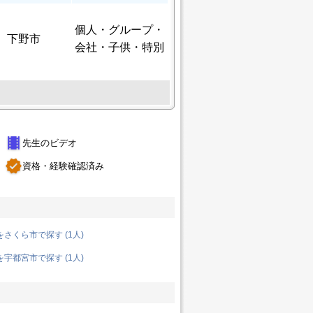
個人
・グループ・
下野市
会社・子供・特別
theaters
先生のビデオ
verified
資格・経験確認済み
さくら市で探す (1人)
宇都宮市で探す (1人)