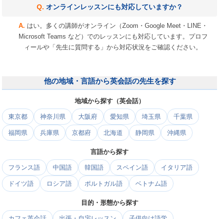
オンラインレッスンにも対応していますか？
はい。多くの講師がオンライン（Zoom・Google Meet・LINE・
Microsoft Teams など）でのレッスンにも対応しています。プロフ
ィールや「先生に質問する」から対応状況をご確認ください。
他の地域・言語から英会話の先生を探す
地域から探す（英会話）
東京都
神奈川県
大阪府
愛知県
埼玉県
千葉県
福岡県
兵庫県
京都府
北海道
静岡県
沖縄県
言語から探す
フランス語
中国語
韓国語
スペイン語
イタリア語
ドイツ語
ロシア語
ポルトガル語
ベトナム語
目的・形態から探す
カフェ英会話
出張・自宅レッスン
子供向け語学