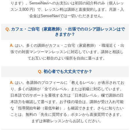
ります）。SenseiNaviへのお支払いは初回の紹介料のみ（個人レッ
スン 3,800 円）で、レッスン料は講師と直接契約します。月謝・入
会金はSenseiNaviでは一切いただきません。
カフェ・ご自宅（家庭教師）・出張でのロシア語レッスンはで
きますか？
はい。多くの講師がカフェ・ご自宅（家庭教師）・職場近く・出
張での対面マンツーマンレッスンに対応しています。講師と相談し
てお互いに都合のよい場所を自由に選べます。
初心者でも大丈夫ですか？
はい。各講師のプロフィールに「教えるレベル」が表示されてお
り、多くの講師が「全てのレベル」または初級に対応しています。
日本語でのサポートを重視する方は「日本語レベル」欄で講師の日
本語力を確認して選べます。お子様の場合は、講師が受け入れ可能
な「指導開始年齢（最低年齢）」も確認できます。さらに知りたい
ことは、無料の「先生に質問する」ボタンから直接質問できます。
まずは体験レッスンからお試しください。