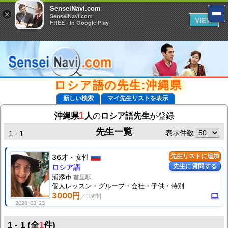
SenseiNavi.com
SenseiNavi.com
×
×
SenseiNavi.com
SenseiNavi.com
VIEW
VIEW
FREE - In Google Play
FREE - In Google Play
ロシア語の先生:沖縄県
新しい検索
マイ先生リストを表示
1
沖縄県
人
の
ロシア語先生
が登録
先生一覧
表示件数
1 - 1
36才
女性
先生リストに追加
先生に質問する
ロシア語
浦添市
首里駅
個人
レッスン
・グループ・会社・子供・特別
3000円
computer
2026-03-23
1 - 1 (全
1
件)