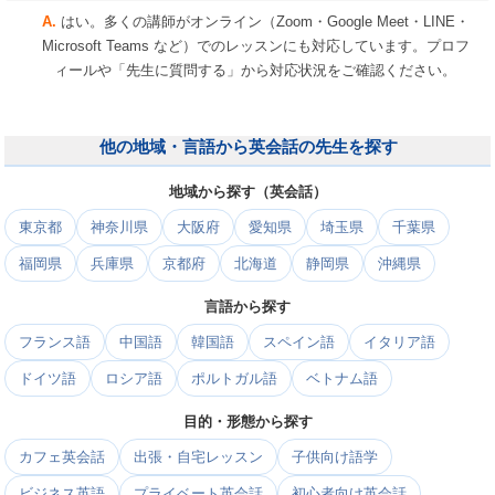
はい。多くの講師がオンライン（Zoom・Google Meet・LINE・
Microsoft Teams など）でのレッスンにも対応しています。プロフ
ィールや「先生に質問する」から対応状況をご確認ください。
他の地域・言語から英会話の先生を探す
地域から探す（英会話）
東京都
神奈川県
大阪府
愛知県
埼玉県
千葉県
福岡県
兵庫県
京都府
北海道
静岡県
沖縄県
言語から探す
フランス語
中国語
韓国語
スペイン語
イタリア語
ドイツ語
ロシア語
ポルトガル語
ベトナム語
目的・形態から探す
カフェ英会話
出張・自宅レッスン
子供向け語学
ビジネス英語
プライベート英会話
初心者向け英会話