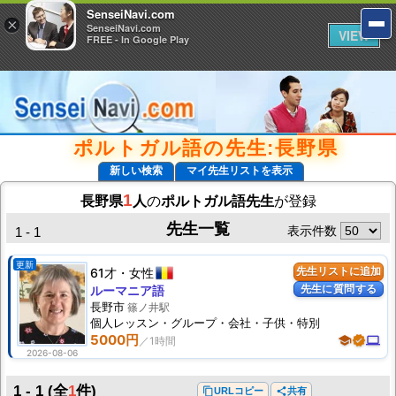
SenseiNavi.com
SenseiNavi.com
×
×
SenseiNavi.com
SenseiNavi.com
VIEW
VIEW
FREE - In Google Play
FREE - In Google Play
ポルトガル語の先生:長野県
新しい検索
マイ先生リストを表示
1
長野県
人
の
ポルトガル語先生
が登録
先生一覧
表示件数
1 - 1
更新
61才
女性
先生リストに追加
先生に質問する
ルーマニア語
長野市
篠ノ井駅
個人
レッスン
・グループ・会社・子供・特別
5000円
school
verified
computer
2026-08-06
1 - 1
(全
1
件)
content_copy
URLコピー
share
共有