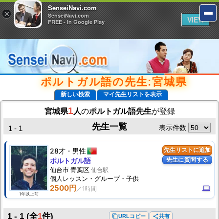
SenseiNavi.com
SenseiNavi.com
×
×
SenseiNavi.com
SenseiNavi.com
VIEW
VIEW
FREE - In Google Play
FREE - In Google Play
ポルトガル語の先生:宮城県
新しい検索
マイ先生リストを表示
1
宮城県
人
の
ポルトガル語先生
が登録
先生一覧
表示件数
1 - 1
28才
男性
先生リストに追加
先生に質問する
ポルトガル語
仙台市 青葉区
仙台駅
個人
レッスン
・グループ・子供
2500円
computer
1年以上前
1 - 1
(全
1
件)
content_copy
URLコピー
share
共有