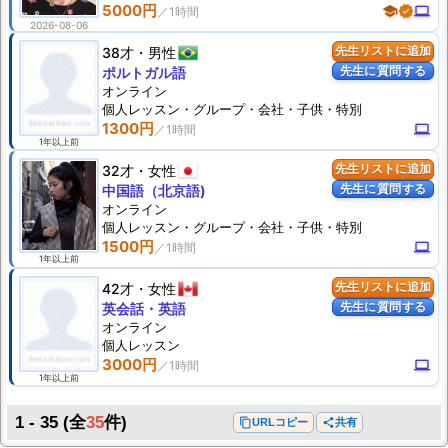
5000円
school
verified
computer
2026-08-06
38才
男性
先生リストに追加
先生に質問する
ポルトガル語
オンライン
個人
レッスン
・グループ・会社・子供・特別
1300円
computer
1年以上前
32才
女性
先生リストに追加
先生に質問する
中国語（北京語)
オンライン
個人
レッスン
・グループ・会社・子供・特別
1500円
computer
1年以上前
42才
女性
先生リストに追加
先生に質問する
英会話・英語
オンライン
個人
レッスン
3000円
computer
1年以上前
1 - 35
(全
35
件)
content_copy
URLコピー
share
共有