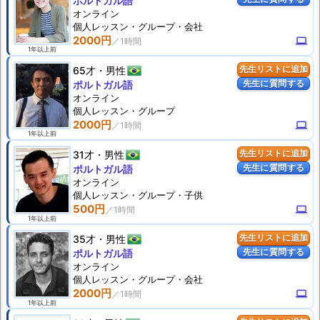
ポルトガル語
オンライン
個人
レッスン
・グループ・会社
2000円
computer
1年以上前
65才
男性
先生リストに追加
先生に質問する
ポルトガル語
オンライン
個人
レッスン
・グループ
2000円
computer
1年以上前
31才
男性
先生リストに追加
先生に質問する
ポルトガル語
オンライン
個人
レッスン
・グループ・子供
500円
computer
1年以上前
35才
男性
先生リストに追加
先生に質問する
ポルトガル語
オンライン
個人
レッスン
・グループ・会社
2000円
computer
1年以上前