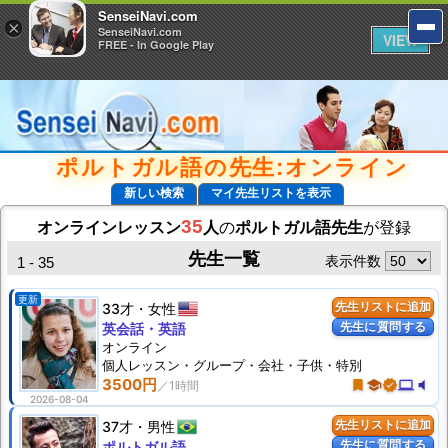
SenseiNavi.com
SenseiNavi.com
×
×
SenseiNavi.com
SenseiNavi.com
VIEW
VIEW
FREE - In Google Play
FREE - In Google Play
ポルトガル語の先生:オンライン
新しい検索
マイ先生リストを表示
35
オンラインレッスン
人
の
ポルトガル語先生
が登録
先生一覧
表示件数
1 - 35
更新
33才
女性
先生リストに追加
先生に質問する
英会話・英語
オンライン
個人
レッスン
・グループ・会社・子供・特別
3500円
turned_in
school
verified
computer
volume_mute
2026-08-04
37才
男性
先生リストに追加
先生に質問する
ポルトガル語