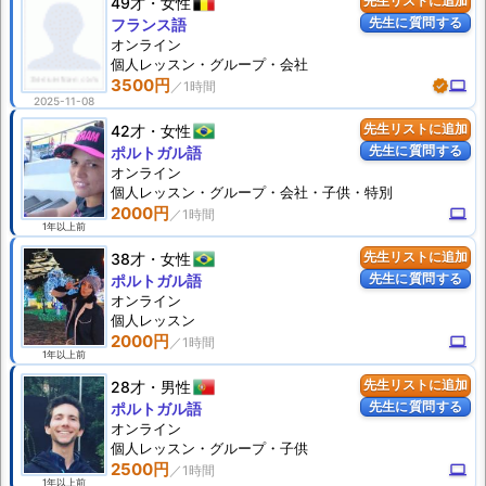
49才
女性
先生リストに追加
先生に質問する
フランス語
オンライン
個人
レッスン
・グループ・会社
3500円
verified
computer
2025-11-08
42才
女性
先生リストに追加
先生に質問する
ポルトガル語
オンライン
個人
レッスン
・グループ・会社・子供・特別
2000円
computer
1年以上前
38才
女性
先生リストに追加
先生に質問する
ポルトガル語
オンライン
個人
レッスン
2000円
computer
1年以上前
28才
男性
先生リストに追加
先生に質問する
ポルトガル語
オンライン
個人
レッスン
・グループ・子供
2500円
computer
1年以上前