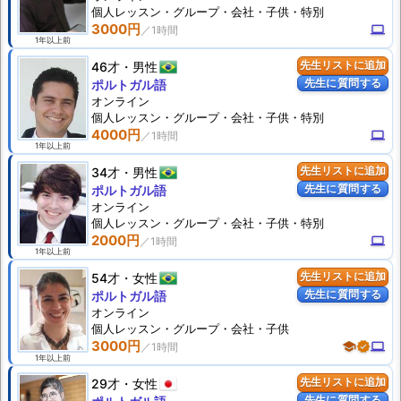
個人
レッスン
・グループ・会社・子供・特別
3000円
computer
1年以上前
46才
男性
先生リストに追加
先生に質問する
ポルトガル語
オンライン
個人
レッスン
・グループ・会社・子供・特別
4000円
computer
1年以上前
34才
男性
先生リストに追加
先生に質問する
ポルトガル語
オンライン
個人
レッスン
・グループ・会社・子供・特別
2000円
computer
1年以上前
54才
女性
先生リストに追加
先生に質問する
ポルトガル語
オンライン
個人
レッスン
・グループ・会社・子供
3000円
school
verified
computer
1年以上前
29才
女性
先生リストに追加
先生に質問する