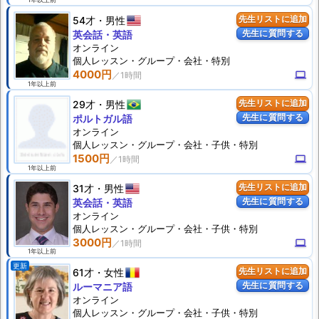
54才
男性
先生リストに追加
先生に質問する
英会話・英語
オンライン
個人
レッスン
・グループ・会社・特別
4000円
computer
1年以上前
29才
男性
先生リストに追加
先生に質問する
ポルトガル語
オンライン
個人
レッスン
・グループ・会社・子供・特別
1500円
computer
1年以上前
31才
男性
先生リストに追加
先生に質問する
英会話・英語
オンライン
個人
レッスン
・グループ・会社・子供・特別
3000円
computer
1年以上前
更新
61才
女性
先生リストに追加
先生に質問する
ルーマニア語
オンライン
個人
レッスン
・グループ・会社・子供・特別