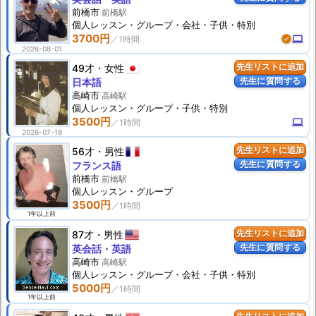
前橋市
前橋駅
個人
レッスン
・グループ・会社・子供・特別
3700円
verified
computer
2026-08-01
49才
女性
先生リストに追加
先生に質問する
日本語
高崎市
高崎駅
個人
レッスン
・グループ・子供・特別
3500円
computer
2026-07-18
56才
男性
先生リストに追加
先生に質問する
フランス語
前橋市
前橋駅
個人
レッスン
・グループ
3500円
1年以上前
87才
男性
先生リストに追加
先生に質問する
英会話・英語
高崎市
高崎駅
個人
レッスン
・グループ・会社・子供・特別
5000円
1年以上前