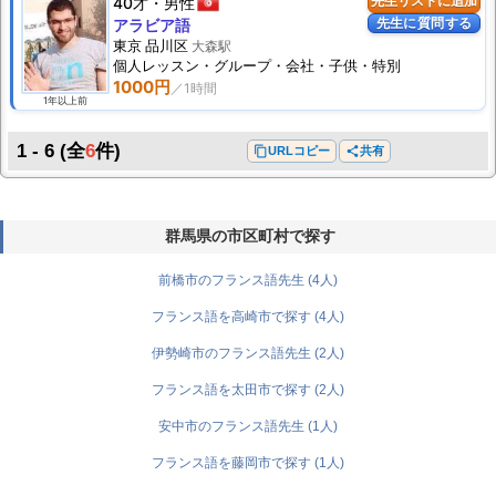
40才
男性
先生リストに追加
先生に質問する
アラビア語
東京 品川区
大森駅
個人
レッスン
・グループ・会社・子供・特別
1000円
1年以上前
1 - 6
(全
6
件)
content_copy
URLコピー
share
共有
群馬県の市区町村で探す
前橋市のフランス語先生 (4人)
フランス語を高崎市で探す (4人)
伊勢崎市のフランス語先生 (2人)
フランス語を太田市で探す (2人)
安中市のフランス語先生 (1人)
フランス語を藤岡市で探す (1人)