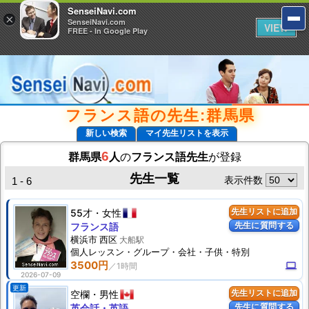
SenseiNavi.com
SenseiNavi.com
×
×
SenseiNavi.com
SenseiNavi.com
VIEW
VIEW
FREE - In Google Play
FREE - In Google Play
フランス語の先生:群馬県
新しい検索
マイ先生リストを表示
6
群馬県
人
の
フランス語先生
が登録
先生一覧
表示件数
1 - 6
55才
女性
先生リストに追加
先生に質問する
フランス語
横浜市 西区
大船駅
個人
レッスン
・グループ・会社・子供・特別
3500円
computer
2026-07-09
更新
空欄
男性
先生リストに追加
先生に質問する
英会話・英語