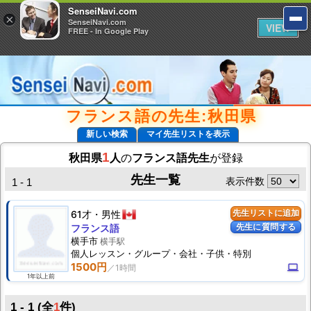
SenseiNavi.com
SenseiNavi.com
×
×
SenseiNavi.com
SenseiNavi.com
VIEW
VIEW
FREE - In Google Play
FREE - In Google Play
フランス語の先生:秋田県
新しい検索
マイ先生リストを表示
1
秋田県
人
の
フランス語先生
が登録
先生一覧
表示件数
1 - 1
61才
男性
先生リストに追加
先生に質問する
フランス語
横手市
横手駅
個人
レッスン
・グループ・会社・子供・特別
1500円
computer
1年以上前
1 - 1 (全
1
件)