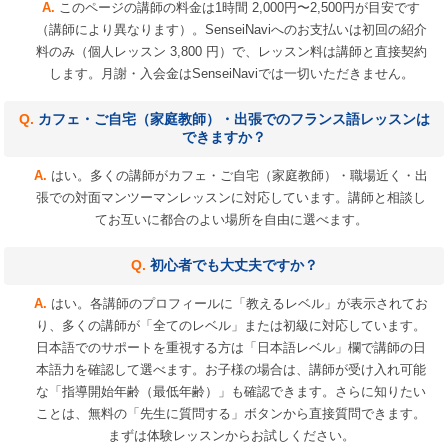
このページの講師の料金は1時間 2,000円〜2,500円が目安です
（講師により異なります）。SenseiNaviへのお支払いは初回の紹介
料のみ（個人レッスン 3,800 円）で、レッスン料は講師と直接契約
します。月謝・入会金はSenseiNaviでは一切いただきません。
カフェ・ご自宅（家庭教師）・出張でのフランス語レッスンは
できますか？
はい。多くの講師がカフェ・ご自宅（家庭教師）・職場近く・出
張での対面マンツーマンレッスンに対応しています。講師と相談し
てお互いに都合のよい場所を自由に選べます。
初心者でも大丈夫ですか？
はい。各講師のプロフィールに「教えるレベル」が表示されてお
り、多くの講師が「全てのレベル」または初級に対応しています。
日本語でのサポートを重視する方は「日本語レベル」欄で講師の日
本語力を確認して選べます。お子様の場合は、講師が受け入れ可能
な「指導開始年齢（最低年齢）」も確認できます。さらに知りたい
ことは、無料の「先生に質問する」ボタンから直接質問できます。
まずは体験レッスンからお試しください。