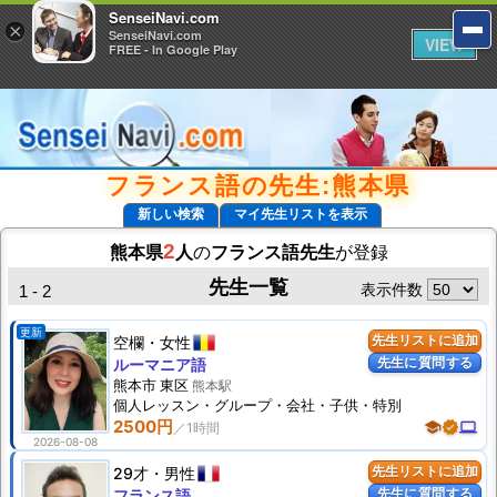
SenseiNavi.com
SenseiNavi.com
×
×
SenseiNavi.com
SenseiNavi.com
VIEW
VIEW
FREE - In Google Play
FREE - In Google Play
フランス語の先生:熊本県
新しい検索
マイ先生リストを表示
2
熊本県
人
の
フランス語先生
が登録
先生一覧
表示件数
1 - 2
更新
空欄
女性
先生リストに追加
先生に質問する
ルーマニア語
熊本市 東区
熊本駅
個人
レッスン
・グループ・会社・子供・特別
2500円
school
verified
computer
2026-08-08
29才
男性
先生リストに追加
先生に質問する
フランス語