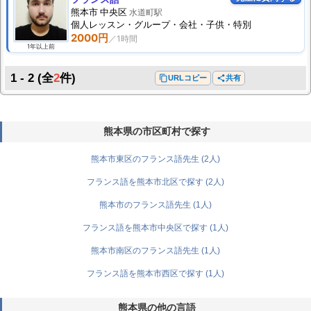
熊本市 中央区
水道町駅
個人
レッスン
・グループ・会社・子供・特別
2000円
1年以上前
1 - 2
(全
2
件)
content_copy
URLコピー
share
共有
熊本県の市区町村で探す
熊本市東区のフランス語先生 (2人)
フランス語を熊本市北区で探す (2人)
熊本市のフランス語先生 (1人)
フランス語を熊本市中央区で探す (1人)
熊本市南区のフランス語先生 (1人)
フランス語を熊本市西区で探す (1人)
熊本県の他の言語