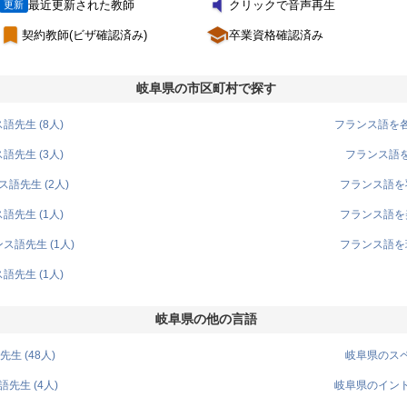
volume_mute
最近更新された教師
クリックで音声再生
更新
turned_in
school
契約教師(ビザ確認済み)
卒業資格確認済み
岐阜県の市区町村で探す
先生 (8人)
フランス語を各
先生 (3人)
フランス語を
語先生 (2人)
フランス語を羽
先生 (1人)
フランス語を美
語先生 (1人)
フランス語を瑞
先生 (1人)
岐阜県の他の言語
生 (48人)
岐阜県のスペ
先生 (4人)
岐阜県のインド