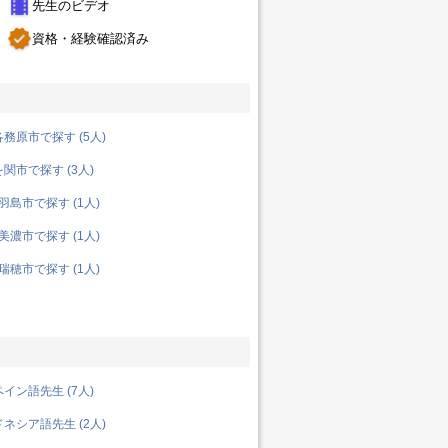
theaters
先生のビデオ
verified
資格・経験確認済み
務原市で探す (5人)
関市で探す (3人)
島市で探す (1人)
濃市で探す (1人)
穂市で探す (1人)
イン語先生 (7人)
ネシア語先生 (2人)