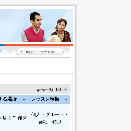
表示件数
える場所
レッスン種類
arrow_drop_up
arrow_drop_up
個人
・グループ・
古屋市 千種区
会社・特別