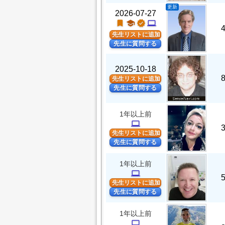
更新
2026-07-27
turned_in
school
verified
computer
先生リストに追加
先生に質問する
2025-10-18
先生リストに追加
先生に質問する
1年以上前
computer
先生リストに追加
先生に質問する
1年以上前
computer
先生リストに追加
先生に質問する
1年以上前
computer