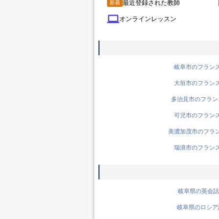
最近登録された教師
新着
computer
オンラインレッスン
岐阜市のフランス語
大垣市のフランス語
多治見市のフランス
可児市のフランス語
美濃加茂市のフランス
瑞浪市のフランス語
岐阜県の英会話先
岐阜県のロシア語