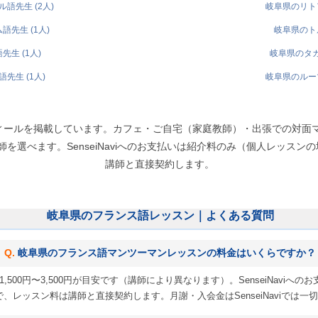
語先生 (2人)
岐阜県のリトア
先生 (1人)
岐阜県のトル
生 (1人)
岐阜県のタガ
先生 (1人)
岐阜県のルーマ
ィールを掲載しています。カフェ・ご自宅（家庭教師）・出張での対面
選べます。SenseiNaviへのお支払いは紹介料のみ（個人レッスンの場合
講師と直接契約します。
岐阜県のフランス語レッスン｜よくある質問
岐阜県のフランス語マンツーマンレッスンの料金はいくらですか？
,500円〜3,500円が目安です（講師により異なります）。SenseiNavi
 円）で、レッスン料は講師と直接契約します。月謝・入会金はSenseiNaviでは