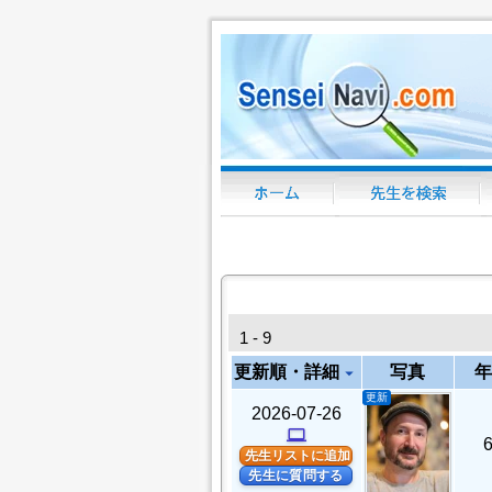
1 - 9
更新順・詳細
写真
年
arrow_drop_down
更新
2026-07-26
computer
先生リストに追加
先生に質問する