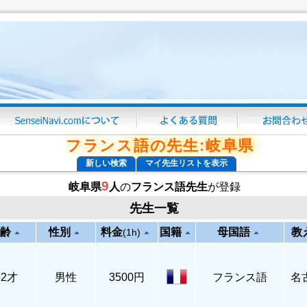
フランス語の先生:岐阜県
新しい検索
マイ先生リストを表示
9
岐阜県
人
の
フランス語先生
が登録
先生一覧
齢
性別
料金
国籍
母国語
教
arrow_drop_up
arrow_drop_up
arrow_drop_up
arrow_drop_up
arrow_drop_up
(1h)
62才
男性
3500円
フランス語
名