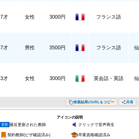
27才
女性
3000円
フランス語
47才
男性
3500円
フランス語
仙
43才
女性
3000円
英会話・英語
仙
content_copy
検索結果のURLをコピー
share
共有
アイコンの説明
volume_mute
最近更新された教師
クリックで音声再生
更新
turned_in
school
契約教師(ビザ確認済み)
卒業資格確認済み