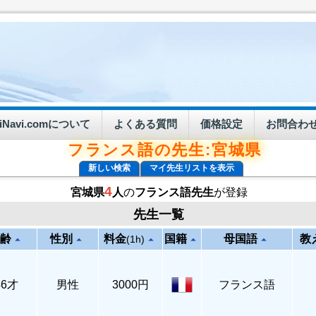
eiNavi.comについて
よくある質問
価格設定
お問合わ
フランス語の先生:宮城県
新しい検索
マイ先生リストを表示
4
宮城県
人
の
フランス語先生
が登録
先生一覧
齢
性別
料金
国籍
母国語
教
arrow_drop_up
arrow_drop_up
arrow_drop_up
arrow_drop_up
arrow_drop_up
(1h)
46才
男性
3000円
フランス語