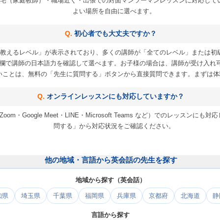
宅（家庭教師）・職場近く・出張での対面マンツーマンレッスンに対応して
よい場所を自由に選べます。
初心者でも大丈夫ですか？
教えるレベル」が表示されており、多くの講師が「全てのレベル」または初
欄で講師の日本語力を確認して選べます。お子様の場合は、講師が受け入れ
いことは、無料の「先生に質問する」ボタンから直接質問できます。まずは体
オンラインレッスンにも対応していますか？
m・Google Meet・LINE・Microsoft Teams など）でのレッス
問する」から対応状況をご確認ください。
他の地域・言語から英会話の先生を探す
地域から探す（英会話）
知県
埼玉県
千葉県
福岡県
兵庫県
京都府
北海道
静
言語から探す