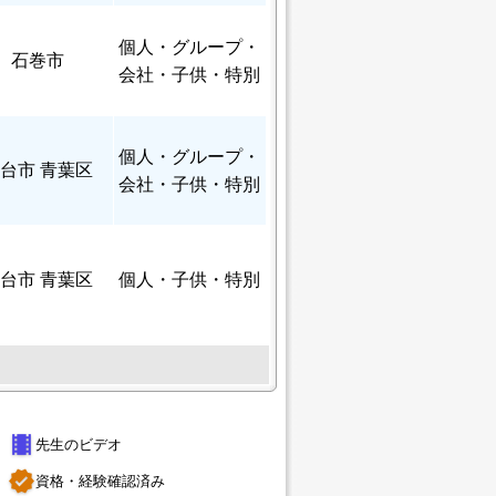
個人
・グループ・
石巻市
会社・子供・特別
個人
・グループ・
台市 青葉区
会社・子供・特別
台市 青葉区
個人
・子供・特別
theaters
先生のビデオ
verified
資格・経験確認済み