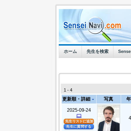
ホーム
先生を検索
Sens
1 - 4
更新順・詳細
写真
年
arrow_drop_down
2025-09-24
computer
先生リストに追加
先生に質問する