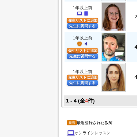
1年以上前
computer
theaters
先生リストに追加
先生に質問する
1年以上前
verified
volume_mute
先生リストに追加
先生に質問する
1年以上前
先生リストに追加
先生に質問する
1 - 4
(全
4
件)
最近登録された教師
新着
computer
オンラインレッスン