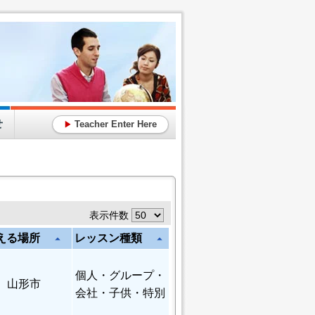
せ
Teacher Enter Here
▶
表示件数
える場所
レッスン種類
arrow_drop_up
arrow_drop_up
個人
・グループ・
山形市
会社・子供・特別