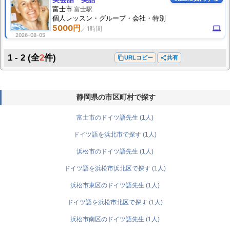
富士市
富士駅
個人
レッスン
・グループ・会社・特別
5000円
computer
2026-08-05
1 - 2
(全
2
件)
content_copy
URLコピー
share
共有
静岡県の市区町村で探す
富士市のドイツ語先生 (1人)
ドイツ語を浜北市で探す (1人)
浜松市のドイツ語先生 (1人)
ドイツ語を浜松市浜北区で探す (1人)
浜松市東区のドイツ語先生 (1人)
ドイツ語を浜松市北区で探す (1人)
浜松市南区のドイツ語先生 (1人)