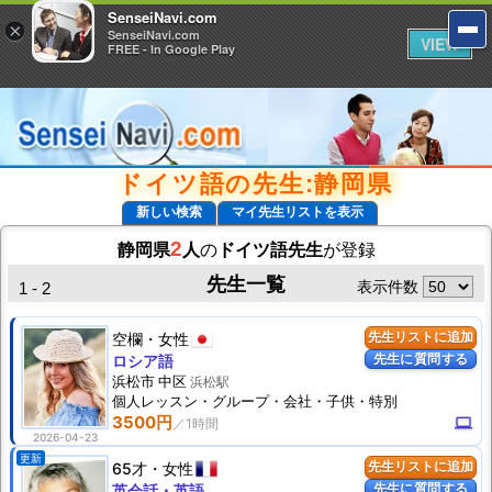
SenseiNavi.com
SenseiNavi.com
×
×
SenseiNavi.com
SenseiNavi.com
VIEW
VIEW
FREE - In Google Play
FREE - In Google Play
ドイツ語の先生:静岡県
新しい検索
マイ先生リストを表示
2
静岡県
人
の
ドイツ語先生
が登録
先生一覧
表示件数
1 - 2
空欄
女性
先生リストに追加
先生に質問する
ロシア語
浜松市 中区
浜松駅
個人
レッスン
・グループ・会社・子供・特別
3500円
computer
2026-04-23
更新
65才
女性
先生リストに追加
先生に質問する
英会話・英語