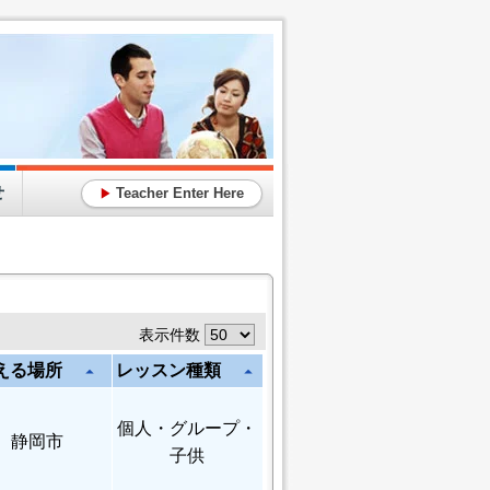
せ
Teacher Enter Here
▶
表示件数
える場所
レッスン種類
arrow_drop_up
arrow_drop_up
個人
・グループ・
静岡市
子供