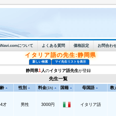
eiNavi.comについて
よくある質問
価格設定
お問合わ
イタリア語の先生:静岡県
新しい検索
マイ先生リストを表示
1
静岡県
人
の
イタリア語先生
が登録
先生一覧
齢
性別
料金
国籍
母国語
教
arrow_drop_up
arrow_drop_up
arrow_drop_up
arrow_drop_up
arrow_drop_up
(1h)
54才
男性
3000円
イタリア語