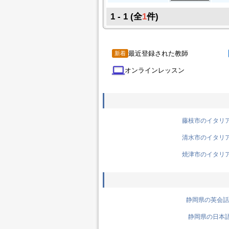
1 - 1
(全
1
件)
最近登録された教師
新着
computer
オンラインレッスン
藤枝市のイタリア語
清水市のイタリア語
焼津市のイタリア語
静岡県の英会話先
静岡県の日本語先