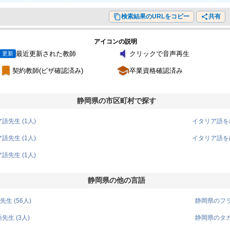
content_copy
検索結果のURLをコピー
share
共有
アイコンの説明
volume_mute
最近更新された教師
クリックで音声再生
更新
turned_in
school
契約教師(ビザ確認済み)
卒業資格確認済み
静岡県の市区町村で探す
先生 (1人)
イタリア語を島
先生 (1人)
イタリア語を静
先生 (1人)
静岡県の他の言語
生 (56人)
静岡県のフラ
生 (3人)
静岡県のタガ