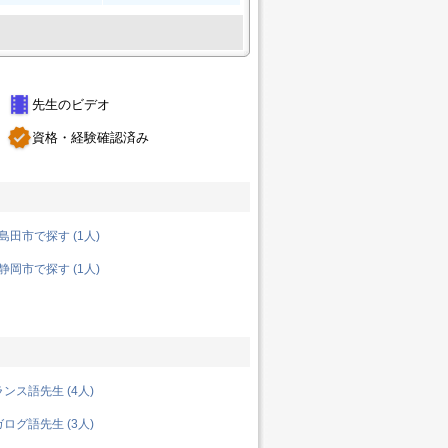
theaters
先生のビデオ
verified
資格・経験確認済み
田市で探す (1人)
岡市で探す (1人)
ンス語先生 (4人)
ログ語先生 (3人)