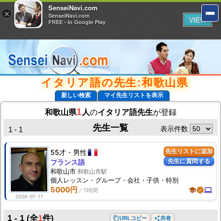
SenseiNavi.com
SenseiNavi.com
×
×
SenseiNavi.com
SenseiNavi.com
VIEW
VIEW
FREE - In Google Play
FREE - In Google Play
イタリア語の先生:和歌山県
新しい検索
マイ先生リストを表示
1
和歌山県
人
の
イタリア語先生
が登録
先生一覧
表示件数
1 - 1
55才
男性
先生リストに追加
先生に質問する
フランス語
和歌山市
和歌山市駅
個人
レッスン
・グループ・会社・子供・特別
5000円
school
verified
computer
2026-07-11
1 - 1
(全
1
件)
content_copy
URLコピー
share
共有