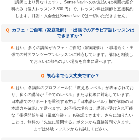
（講師により異なります）。SenseiNaviへのお支払いは初回の紹介
料のみ（個人レッスン 3,800 円）で、レッスン料は講師と直接契約
します。月謝・入会金はSenseiNaviでは一切いただきません。
カフェ・ご自宅（家庭教師）・出張でのアラビア語レッスンは
できますか？
はい。多くの講師がカフェ・ご自宅（家庭教師）・職場近く・出
張での対面マンツーマンレッスンに対応しています。講師と相談し
てお互いに都合のよい場所を自由に選べます。
初心者でも大丈夫ですか？
はい。各講師のプロフィールに「教えるレベル」が表示されてお
り、多くの講師が「全てのレベル」または初級に対応しています。
日本語でのサポートを重視する方は「日本語レベル」欄で講師の日
本語力を確認して選べます。お子様の場合は、講師が受け入れ可能
な「指導開始年齢（最低年齢）」も確認できます。さらに知りたい
ことは、無料の「先生に質問する」ボタンから直接質問できます。
まずは体験レッスンからお試しください。