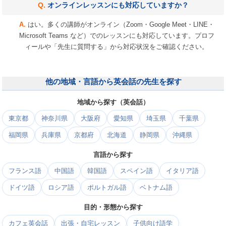
オンラインレッスンにも対応していますか？
はい。多くの講師がオンライン（Zoom・Google Meet・LINE・
Microsoft Teams など）でのレッスンにも対応しています。プロフ
ィールや「先生に質問する」から対応状況をご確認ください。
他の地域・言語から英会話の先生を探す
地域から探す（英会話）
東京都
神奈川県
大阪府
愛知県
埼玉県
千葉県
福岡県
兵庫県
京都府
北海道
静岡県
沖縄県
言語から探す
フランス語
中国語
韓国語
スペイン語
イタリア語
ドイツ語
ロシア語
ポルトガル語
ベトナム語
目的・形態から探す
カフェ英会話
出張・自宅レッスン
子供向け語学