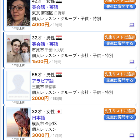
42才
女性
先生リストに追加
先生に質問する
英会話・英語
東京 新宿区
日野駅
個人
レッスン
・グループ・子供・特別
4000円
computer
1年以上前
32才
男性
先生リストに追加
先生に質問する
英会話・英語
市原市
千葉中央駅
個人
レッスン
・グループ・会社・子供・特別
1500円
computer
1年以上前
55才
男性
先生リストに追加
先生に質問する
アラビア語
三鷹市
新宿駅
個人
レッスン
・グループ・会社・子供・特別
2000円
1年以上前
32才
女性
先生リストに追加
先生に質問する
日本語
横浜市 金沢区
個人
レッスン
3000円
computer
1年以上前