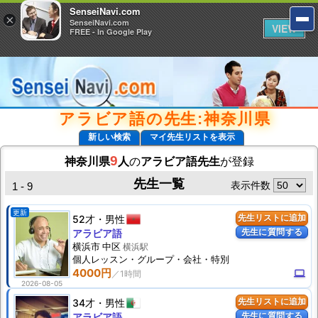
SenseiNavi.com
SenseiNavi.com
×
×
SenseiNavi.com
SenseiNavi.com
VIEW
VIEW
FREE - In Google Play
FREE - In Google Play
アラビア語の先生:神奈川県
新しい検索
マイ先生リストを表示
9
神奈川県
人
の
アラビア語先生
が登録
先生一覧
表示件数
1 - 9
更新
52才
男性
先生リストに追加
先生に質問する
アラビア語
横浜市 中区
横浜駅
個人
レッスン
・グループ・会社・特別
4000円
computer
2026-08-05
34才
男性
先生リストに追加
先生に質問する
アラビア語