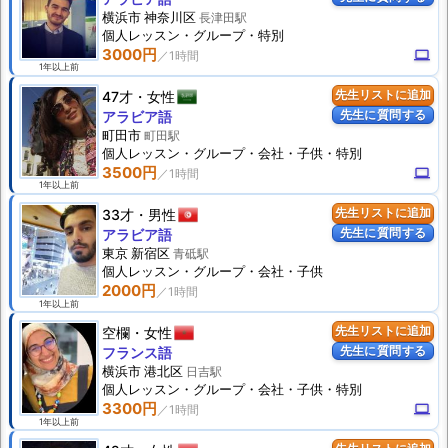
横浜市 神奈川区
長津田駅
個人
レッスン
・グループ・特別
3000円
computer
1年以上前
47才
女性
先生リストに追加
先生に質問する
アラビア語
町田市
町田駅
個人
レッスン
・グループ・会社・子供・特別
3500円
computer
1年以上前
33才
男性
先生リストに追加
先生に質問する
アラビア語
東京 新宿区
青砥駅
個人
レッスン
・グループ・会社・子供
2000円
1年以上前
空欄
女性
先生リストに追加
先生に質問する
フランス語
横浜市 港北区
日吉駅
個人
レッスン
・グループ・会社・子供・特別
3300円
computer
1年以上前